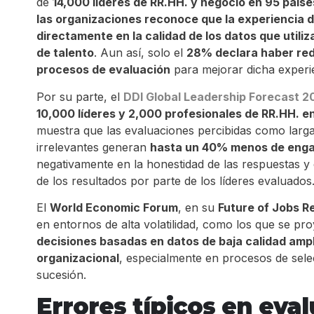
de
14,000 líderes de RR.HH. y negocio en 95 paíse
las organizaciones reconoce que la experiencia d
directamente en la calidad de los datos que utili
de talento
. Aun así, solo el
28% declara haber re
procesos de evaluación
para mejorar dicha experi
Por su parte, el
DDI Global Leadership Forecast 2
10,000 líderes y 2,000 profesionales de RR.HH. e
muestra que las evaluaciones percibidas como larga
irrelevantes generan
hasta un 40% menos de eng
negativamente en la honestidad de las respuestas y 
de los resultados por parte de los líderes evaluados
El
World Economic Forum
, en su
Future of Jobs R
en entornos de alta volatilidad, como los que se pr
decisiones basadas en datos de baja calidad ampli
organizacional
, especialmente en procesos de sel
sucesión.
Errores típicos en eva