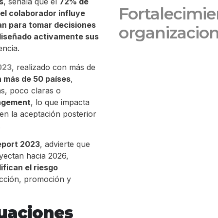
s
, señala que el
72% de
Fortalecimie
el colaborador influye
zan para tomar decisiones
organizaciona
diseñado activamente sus
encia.
023
, realizado con más de
n más de 50 países
,
s, poco claras o
agement
, lo que impacta
en la aceptación posterior
.
eport 2023
, advierte que
oyectan hacia 2026,
fican el riesgo
ección, promoción y
luaciones