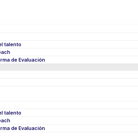
l talento
each
forma de Evaluación
l talento
each
forma de Evaluación