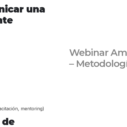
nicar una
nte
Webinar AmC
– Metodologí
acitación, mentoring)
 de