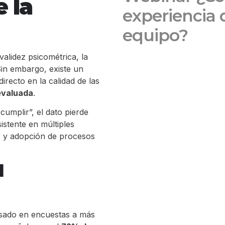
 la
experiencia 
equipo?
alidez psicométrica, la
Sin embargo, existe un
recto en la calidad de las
evaluada
.
umplir”, el dato pierde
istente en múltiples
r y adopción de procesos
l
asado en encuestas a más